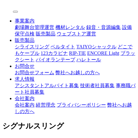
事業案内
劇場舞台管理運営
機材レンタル
録音・音源編集
設備
保守点検
販売製品
ウェブストア運営
販売製品
シライスリング
ベルタイト
TAIYOシャックル
どこで
もケーブル
123カラビナ
RIP-TIE
ENCORE Light
ブラッ
クシート
パイオランテープ
ハレトール
お問合せ
お問合せフォーム
弊社へお越しの方へ
求人情報
アシスタントアルバイト募集
技術者社員募集
事務職パ
ート社員募集
会社案内
会社案内
経営理念
プライバシーポリシー
弊社へお越
しの方へ
シグナルスリング