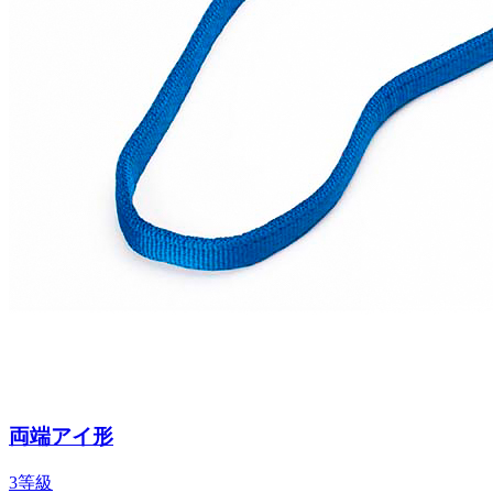
両端アイ形
3等級