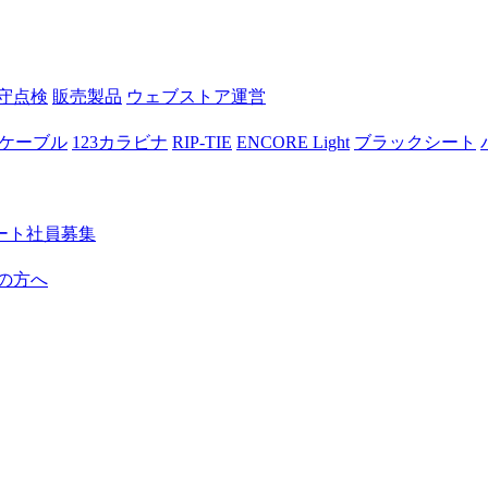
守点検
販売製品
ウェブストア運営
ケーブル
123カラビナ
RIP-TIE
ENCORE Light
ブラックシート
ート社員募集
の方へ