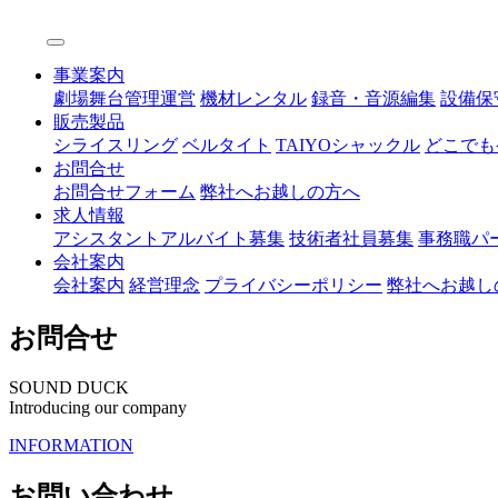
事業案内
劇場舞台管理運営
機材レンタル
録音・音源編集
設備保
販売製品
シライスリング
ベルタイト
TAIYOシャックル
どこでも
お問合せ
お問合せフォーム
弊社へお越しの方へ
求人情報
アシスタントアルバイト募集
技術者社員募集
事務職パ
会社案内
会社案内
経営理念
プライバシーポリシー
弊社へお越し
お問合せ
SOUND DUCK
Introducing our company
INFORMATION
お問い合わせ