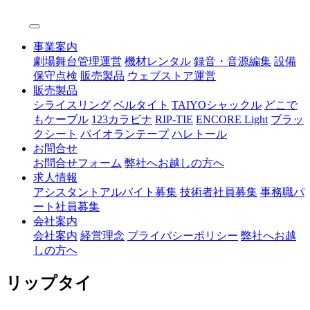
事業案内
劇場舞台管理運営
機材レンタル
録音・音源編集
設備
保守点検
販売製品
ウェブストア運営
販売製品
シライスリング
ベルタイト
TAIYOシャックル
どこで
もケーブル
123カラビナ
RIP-TIE
ENCORE Light
ブラッ
クシート
パイオランテープ
ハレトール
お問合せ
お問合せフォーム
弊社へお越しの方へ
求人情報
アシスタントアルバイト募集
技術者社員募集
事務職パ
ート社員募集
会社案内
会社案内
経営理念
プライバシーポリシー
弊社へお越
しの方へ
リップタイ