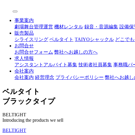
事業案内
劇場舞台管理運営
機材レンタル
録音・音源編集
設備保
販売製品
シライスリング
ベルタイト
TAIYOシャックル
どこでも
お問合せ
お問合せフォーム
弊社へお越しの方へ
求人情報
アシスタントアルバイト募集
技術者社員募集
事務職パ
会社案内
会社案内
経営理念
プライバシーポリシー
弊社へお越し
ベルタイト
ブラックタイプ
BELTIGHT
Introducing the products we sell
BELTIGHT