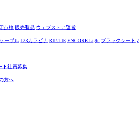
守点検
販売製品
ウェブストア運営
ケーブル
123カラビナ
RIP-TIE
ENCORE Light
ブラックシート
ート社員募集
の方へ